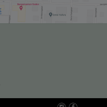
ats, öppnas i nytt fönster.
1