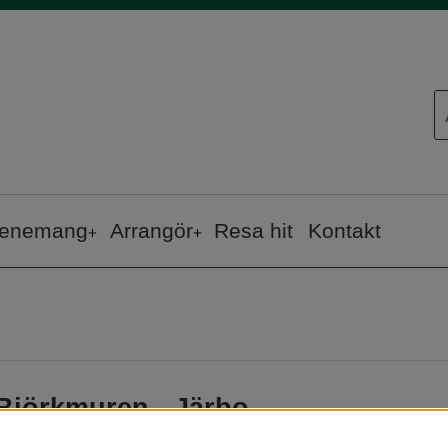
enemang
Arrangör
Resa hit
Kontakt
Björkmuren - Järbo
Adress
: Långbovägen 9, 811 95 Järbo
Område
: Järbo
(Skogsmiljö)