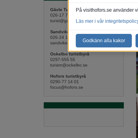
Gävle Turistcenter
På visithofors.se använder vi
026-17 71 17
turist@gavle.se
Läs mer i vår integritetspolic
Sandvikens turistcenter
026-24 13 80
Godkänn alla kakor
sandviken.turism@sandviken.se
Ockelbo turistbyrå
0297-555 55
turism@ockelbo.se
Hofors turistbyrå
0290-77 14 01
focus@hofors.se