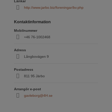
Länkar
http://www.jarbo.biz/foreningar/bv.php
Kontaktinformation
Mobilnummer
+46 76-1002468
Adress
Långbovägen 9
Postadress
811 95 Järbo
Arrangör e-post
gavleborg@4H.se