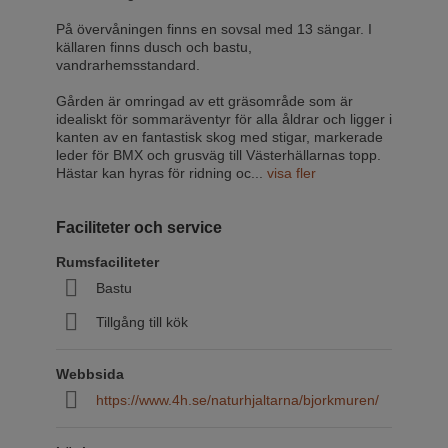
På övervåningen finns en sovsal med 13 sängar. I
källaren finns dusch och bastu,
vandrarhemsstandard.
Gården är omringad av ett gräsområde som är
idealiskt för sommaräventyr för alla åldrar och ligger i
kanten av en fantastisk skog med stigar, markerade
leder för BMX och grusväg till Västerhällarnas topp.
Hästar kan hyras för ridning oc
...
visa fler
Faciliteter och service
Rumsfaciliteter
Bastu
Tillgång till kök
Webbsida
https://www.4h.se/naturhjaltarna/bjorkmuren/