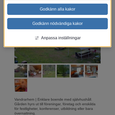
Godkänn alla kakor
Godkänn nödvändiga kakor
Anpassa inställningar
Vandrarhem
|
Enklare boende med självhushåll.
Gården hyrs ut till föreningar, företag och enskilda
för festligheter, konferenser, utbildning eller bara
övernattning.