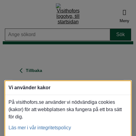
Meny
Tillbaka
Björkmuren - Järbo
Vi använder kakor
Adress
: Långbovägen 9, 811 95 Järbo
På visithofors.se använder vi nödvändiga cookies
Område
: Järbo
(Skogsmiljö)
(kakor) för att webbplatsen ska fungera på ett bra sätt
Visa karta
för dig.
Översikt
Bilder
Karta
Läs mer i vår integritetspolicy