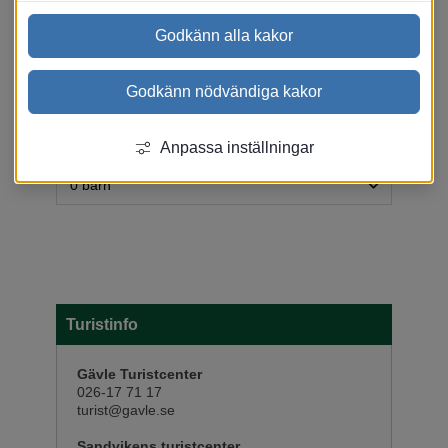
Antal rum:
Godkänn alla kakor
Godkänn nödvändiga kakor
Ange resesällskap:
Anpassa inställningar
Turistinfo
Gävle Turistcenter
026-17 71 17
turist@gavle.se
Sandvikens turistcenter