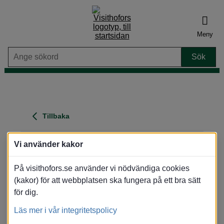
Meny
Tillbaka
Fliskär
Vi använder kakor
Adress
: Nybergsallén 31, 804 29 Gävle
På visithofors.se använder vi nödvändiga cookies
Område
: Gävle
(Vid kusten)
(kakor) för att webbplatsen ska fungera på ett bra sätt
Visa karta
för dig.
Översikt
Bilder
Karta
Läs mer i vår integritetspolicy