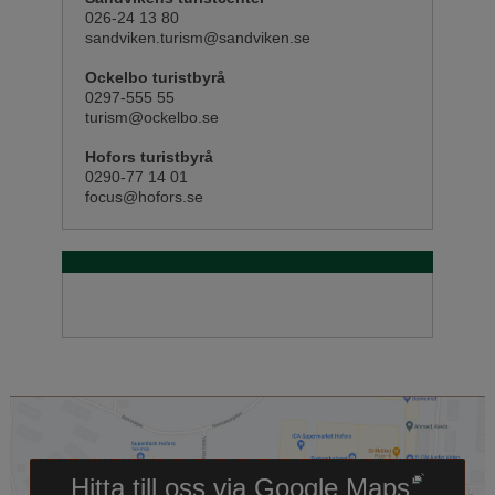
026-24 13 80
sandviken.turism@sandviken.se
Ockelbo turistbyrå
0297-555 55
turism@ockelbo.se
Hofors turistbyrå
0290-77 14 01
focus@hofors.se
Länk till annan webbpl
Hitta till oss via Google Maps