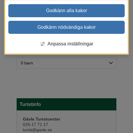
Godkänn alla kakor
Antal rum:
Godkänn nödvändiga kakor
Ange resesällskap:
Anpassa inställningar
Turistinfo
Gävle Turistcenter
026-17 71 17
turist@gavle.se