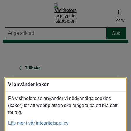
Meny
Tillbaka
Furuviks Havscamping &
Vi använder kakor
gästhamn
På visithofors.se använder vi nödvändiga cookies
Adress
: Safarivägen, 814 91 Furuvik
(kakor) för att webbplatsen ska fungera på ett bra sätt
Område
: Furuvik
(Skogsmiljö, Vid kusten)
för dig.
Visa karta
Läs mer i vår integritetspolicy
Översikt
Boka nu
Bilder
Karta