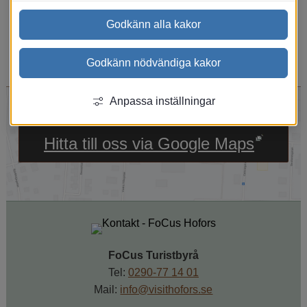
visa alla boenden/aktiviteter via rubrikerna
ovan.
Godkänn alla kakor
Godkänn nödvändiga kakor
Anpassa inställningar
Länk till annan webbpl
Hitta till oss via Google Maps
FoCus Turistbyrå
Tel: 
0290-77 14 01
Mail: 
info@visithofors.se