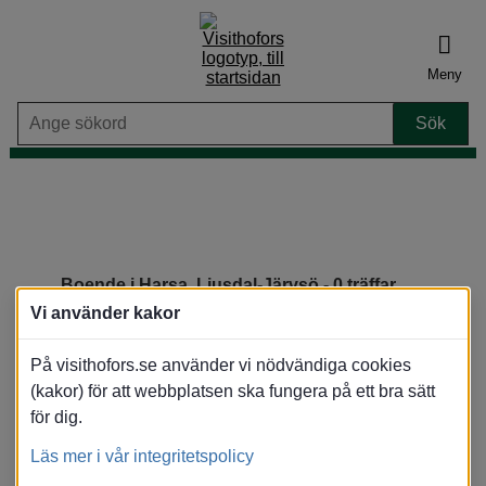
Meny
Boende i Harsa, Ljusdal-Järvsö
- 0 träffar
Din sökning:
Du har inte valt datum eller antal rum
Vi använder kakor
På visithofors.se använder vi nödvändiga cookies
(kakor) för att webbplatsen ska fungera på ett bra sätt
för dig.
Stäng
Vi hittade ingen tillgänglighet under valda
Läs mer i vår integritetspolicy
datum, vänligen gör en ny sökning eller