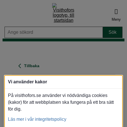
Meny
Tillbaka
Raggsocka logi
Vi använder kakor
Adress
: Herrgårdsvägen 21, 81630 Ockelbo
På visithofors.se använder vi nödvändiga cookies
Område
: Ockelbo
(kakor) för att webbplatsen ska fungera på ett bra sätt
Visa karta
för dig.
Översikt
Bilder
Karta
Läs mer i vår integritetspolicy