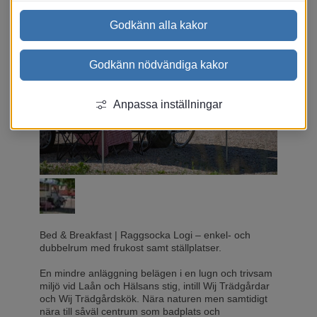
Godkänn alla kakor
Godkänn nödvändiga kakor
Anpassa inställningar
Bed & Breakfast
|
Raggsocka Logi – enkel- och
dubbelrum med frukost samt ställplatser.
En mindre anläggning belägen i en lugn och trivsam
miljö vid Laån och Hälsans stig, intill Wij Trädgårdar
och Wij Trädgårdskök. Nära naturen men samtidigt
nära till såväl centrum som badplats och