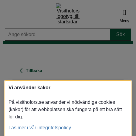
Meny
Tillbaka
Kratte Masugn
Vi använder kakor
Adress
: Krattevägen, 81336 Torsåker
På visithofors.se använder vi nödvändiga cookies
Område
: Torsåker
(Skogsmiljö)
(kakor) för att webbplatsen ska fungera på ett bra sätt
Visa karta
för dig.
Översikt
Bilder
Karta
Läs mer i vår integritetspolicy