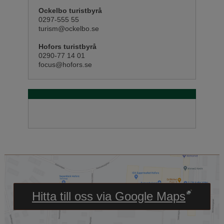
Ockelbo turistbyrå
0297-555 55
turism@ockelbo.se
Hofors turistbyrå
0290-77 14 01
focus@hofors.se
Länk till annan webbpl
Hitta till oss via Google Maps