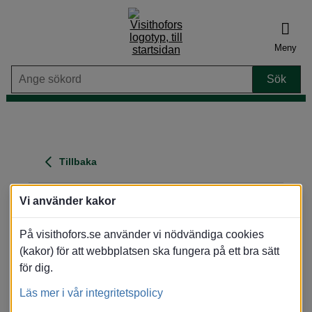
Meny
Tillbaka
Annexet Hotell Ramudden
Vi använder kakor
Adress
: Valbovägen 179, 818 33 Valbo
På visithofors.se använder vi nödvändiga cookies
Område
: Gävle
(kakor) för att webbplatsen ska fungera på ett bra sätt
Visa karta
för dig.
Översikt
Bilder
Karta
Läs mer i vår integritetspolicy