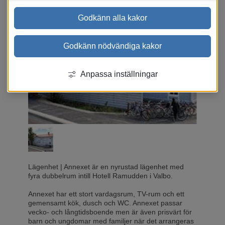
Godkänn alla kakor
Godkänn nödvändiga kakor
Anpassa inställningar
Lägenhet
|
Annexet är en nyrustad lägenhet med
fyra dubbelrum intill Hotell Ramudden i Valbo.
Annexet har ett stort vardagsrum, TV-rum och ett
gemensamt kök, dusch och WC. Annexet passar
vecko- och långtidsboende men är även prisvärt för
barn och ungdomar med familjer när det arrangeras