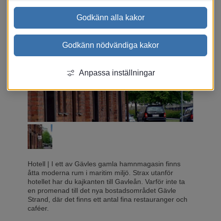
Godkänn alla kakor
Godkänn nödvändiga kakor
Anpassa inställningar
Hotell
|
I ett av Gävles gamla hamnmagasin finns
åtta moderna rum i maritim miljö. Strax utanför
hotellet har du kajkanten till Gavleån. Varför inte ta
en promenad till det nya bostadsområdet Gävle
Strand, där det finns ett antal fina restauranger och
caféer.