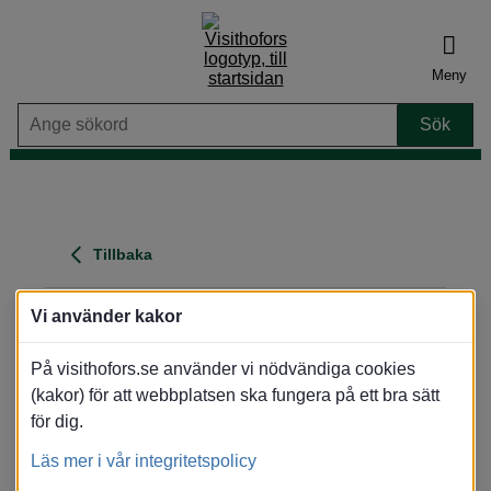
Meny
Tillbaka
Hotell Alderholmen
Vi använder kakor
Adress
: Norra Skeppsbron 3, 803 10 Gävle
På visithofors.se använder vi nödvändiga cookies
Område
: Gävle stad
(kakor) för att webbplatsen ska fungera på ett bra sätt
Visa karta
för dig.
Översikt
Bilder
Karta
Läs mer i vår integritetspolicy