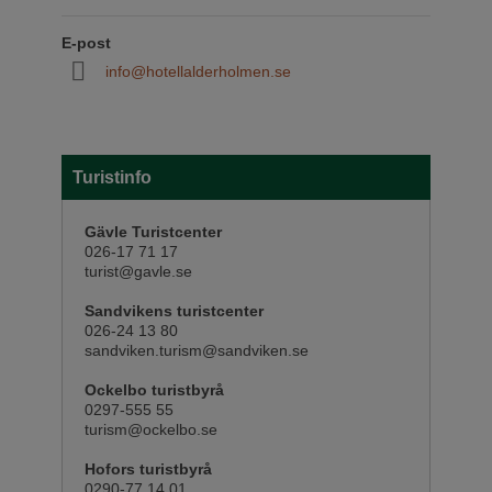
E-post
info@hotellalderholmen.se
Turistinfo
Gävle Turistcenter
026-17 71 17
turist@gavle.se
Sandvikens turistcenter
026-24 13 80
sandviken.turism@sandviken.se
Ockelbo turistbyrå
0297-555 55
turism@ockelbo.se
Hofors turistbyrå
0290-77 14 01