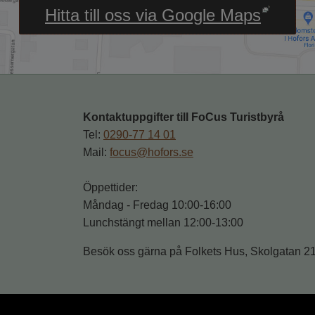
Länk till annan webbpl
Hitta till oss via Google Maps
Kontaktuppgifter till FoCus Turistbyrå
Tel: 
0290-77 14 01
Mail: 
focus@hofors.se
Öppettider: 
Måndag - Fredag 10:00-16:00
Lunchstängt mellan 12:00-13:00
Besök oss gärna på Folkets Hus, Skolgatan 2