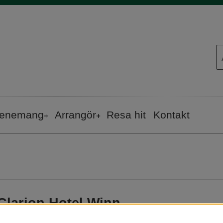
enemang
Arrangör
Resa hit
Kontakt
Clarion Hotel Winn
Adress
: Norra Slottsgatan 9, 801 38 Gävle
Område
: Gävle stad
V