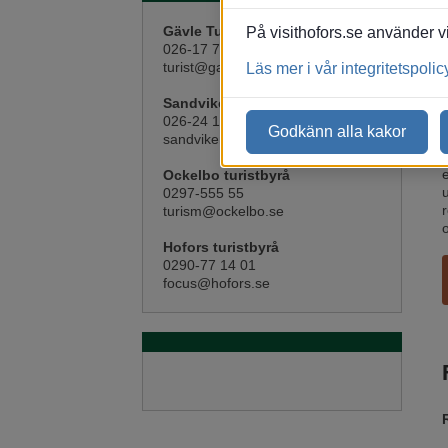
Gävle Turistcenter
På visithofors.se använder vi
026-17 71 17
turist@gavle.se
Läs mer i vår integritetspolic
Sandvikens turistcenter
026-24 13 80
Godkänn alla kakor
sandviken.turism@sandviken.se
Ockelbo turistbyrå
0297-555 55
turism@ockelbo.se
Hofors turistbyrå
0290-77 14 01
focus@hofors.se