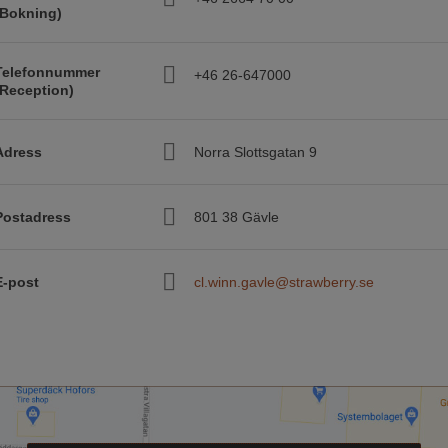
(Bokning)
Telefonnummer
+46 26-647000
(Reception)
Adress
Norra Slottsgatan 9
Postadress
801 38 Gävle
E-post
cl.winn.gavle@strawberry.se