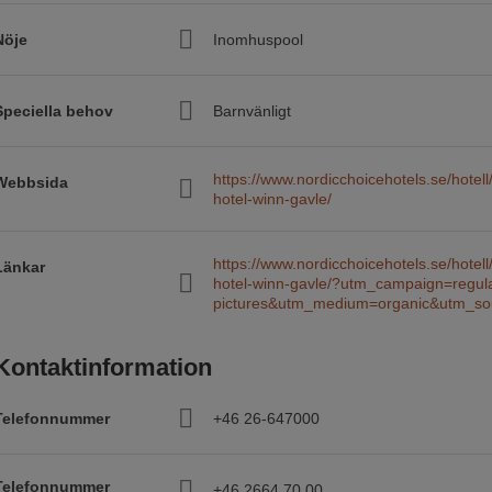
Nöje
Inomhuspool
Speciella behov
Barnvänligt
https://www.nordicchoicehotels.se/hotell/
Webbsida
hotel-winn-gavle/
https://www.nordicchoicehotels.se/hotell/
Länkar
hotel-winn-gavle/?utm_campaign=regul
pictures&utm_medium=organic&utm_so
Kontaktinformation
Telefonnummer
+46 26-647000
Telefonnummer
+46 2664 70 00