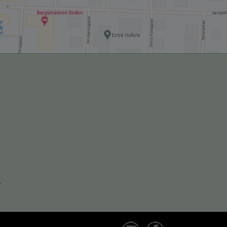
ats, öppnas i nytt fönster.
1