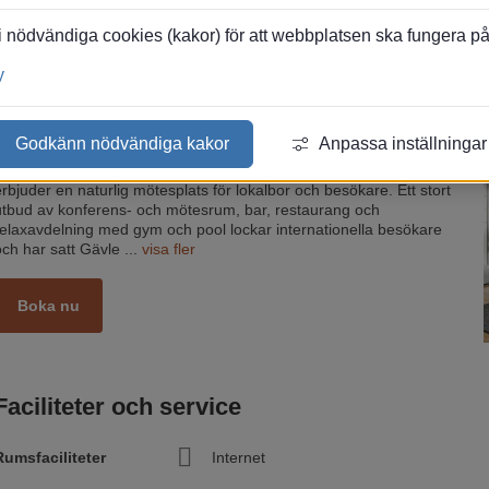
 nödvändiga cookies (kakor) för att webbplatsen ska fungera på et
Översikt
Boka nu
Bilder
Karta
y
Hotell
|
Clarion Hotel Winn, stadens hotell mitt i Gävle City.
Godkänn nödvändiga kakor
Anpassa inställningar
Vi är ett av Gävles största hotell och har blivit känt som stadens
hotell. Vår restaurang Brasserie Absint - hela Gävles vardagsrum
erbjuder en naturlig mötesplats för lokalbor och besökare. Ett stort
utbud av konferens- och mötesrum, bar, restaurang och
relaxavdelning med gym och pool lockar internationella besökare
och har satt Gävle
...
visa fler
Boka nu
Faciliteter och service
Rumsfaciliteter
Internet