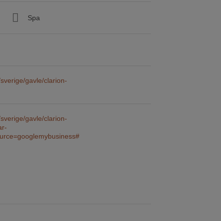
Spa
sverige/gavle/clarion-
sverige/gavle/clarion-
ar-
urce=googlemybusiness#